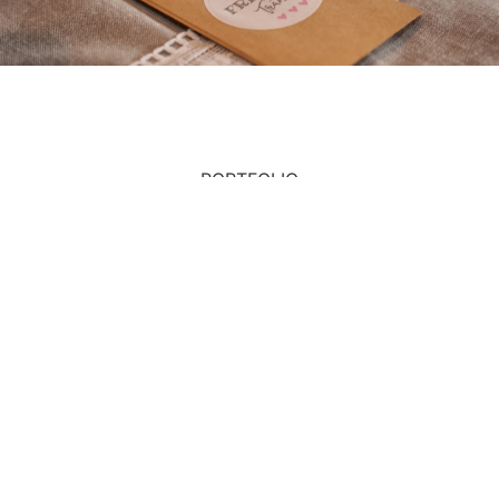
PORTFOLIO
Chris Settele Photography
Illerstr. 5
87527 Sonthofen
Datenschutz
|
Impressum
|
AGB
|
Widerruf